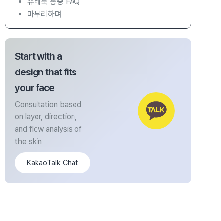
쥬베룩 통증 FAQ
마무리하며
Start with a
design that fits
your face
Consultation based
on layer, direction,
and flow analysis of
the skin
KakaoTalk Chat