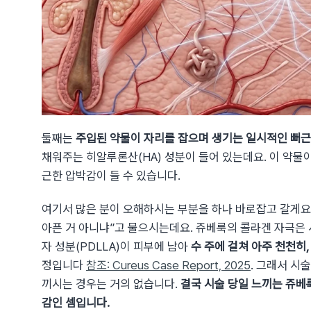
둘째는
주입된 약물이 자리를 잡으며 생기는 일시적인 뻐
채워주는 히알루론산(HA) 성분이 들어 있는데요. 이 약물
근한 압박감이 들 수 있습니다.
여기서 많은 분이 오해하시는 부분을 하나 바로잡고 갈게요.
아픈 거 아니냐”고 물으시는데요. 쥬베룩의 콜라겐 자극은 
자 성분(PDLLA)이 피부에 남아
수 주에 걸쳐 아주 천천히
정입니다
참조: Cureus Case Report, 2025
. 그래서 시
끼시는 경우는 거의 없습니다.
결국 시술 당일 느끼는 쥬베
감인 셈입니다.