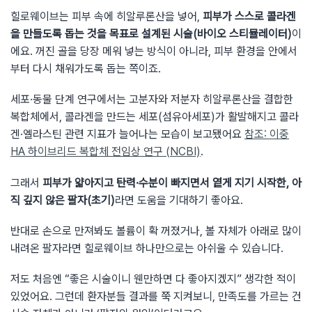
힐로웨이브는 피부 속에 히알루론산을 넣어,
피부가 스스로 콜라겐
을 만들도록 돕는 것을 목표로 설계된 시술(바이오 스티뮬레이터)
이
에요. 꺼진 골을 당장 메워 넣는 방식이 아니라, 피부 환경을 안에서
부터 다시 채워가도록 돕는 쪽이죠.
세포·동물 단계 연구에서는 고분자와 저분자 히알루론산을 결합한
복합체에서, 콜라겐을 만드는 세포(섬유아세포)가 활발해지고 콜라
겐·엘라스틴 관련 지표가 늘어나는 모습이 보고됐어요
참조: 이중
HA 하이브리드 복합체 전임상 연구 (NCBI)
.
그래서
피부가 얇아지고 탄력·수분이 빠지면서 옅게 지기 시작한, 아
직 깊지 않은 팔자(초기)
라면 도움을 기대하기 좋아요.
반대로 손으로 만져봐도 볼륨이 확 꺼졌거나, 볼 자체가 아래로 많이
내려온 팔자라면 힐로웨이브 하나만으로는 아쉬울 수 있습니다.
저도 처음엔 “좋은 시술이니 웬만하면 다 좋아지겠지” 생각한 적이
있었어요. 그런데 환자분들 결과를 쭉 지켜보니, 만족도를 가르는 건