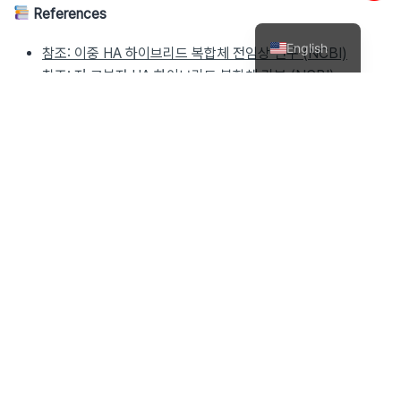
References
한국어
English
참조: 이중 HA 하이브리드 복합체 전임상 연구 (NCBI)
참조: 저·고분자 HA 하이브리드 복합체 리뷰 (NCBI)
참조: HA 콜라겐·엘라스틴 자극 기전 연구 (ScienceDirect)
참조: HA vs Biostimulatory Fillers (AURA Medical,
Singapore)
참조: Nasolabial Fold 원인·치료 (Halley Medical
Aesthetics, Singapore)
Kim Young-kyun, Director
Chief Director of Core Dermatology Clinic ·
Dermatologist (Medical License No.
106824)
Graduated from Hanyang University College
of Medicine (6th out of 120) · Master of