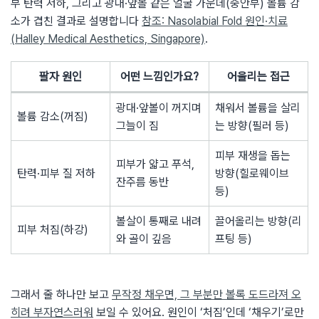
부 탄력 저하, 그리고 광대·앞볼 같은 얼굴 가운데(중안부) 볼륨 감
소가 겹친 결과로 설명합니다
참조: Nasolabial Fold 원인·치료
(Halley Medical Aesthetics, Singapore)
.
팔자 원인
어떤 느낌인가요?
어울리는 접근
광대·앞볼이 꺼지며
채워서 볼륨을 살리
볼륨 감소(꺼짐)
그늘이 짐
는 방향(필러 등)
피부 재생을 돕는
피부가 얇고 푸석,
탄력·피부 질 저하
방향(힐로웨이브
잔주름 동반
등)
볼살이 통째로 내려
끌어올리는 방향(리
피부 처짐(하강)
와 골이 깊음
프팅 등)
그래서 줄 하나만 보고
무작정 채우면, 그 부분만 볼록 도드라져 오
히려 부자연스러워
보일 수 있어요. 원인이 ‘처짐’인데 ‘채우기’로만