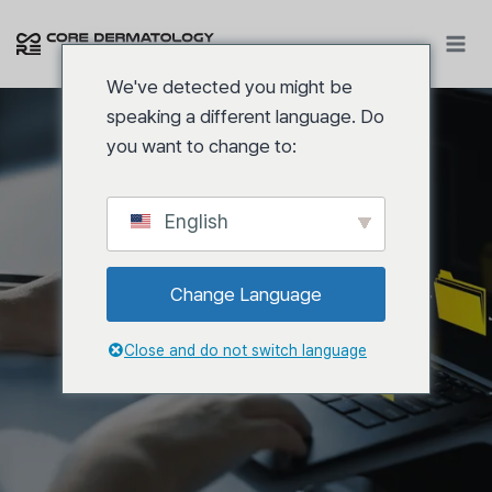
内
容
を
We've detected you might be
ス
speaking a different language. Do
キ
you want to change to:
ッ
プ
English
CORE DERMATOLOGY CLINIC
Change Language
個人情報保護方針
Close and do not switch language