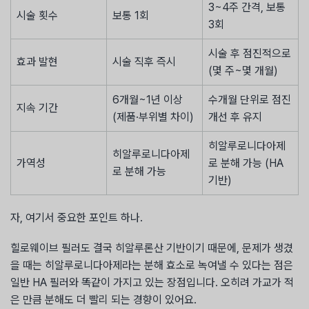
3~4주 간격, 보통
시술 횟수
보통 1회
3회
시술 후 점진적으로
효과 발현
시술 직후 즉시
(몇 주~몇 개월)
6개월~1년 이상
수개월 단위로 점진
지속 기간
(제품·부위별 차이)
개선 후 유지
히알루로니다아제
히알루로니다아제
가역성
로 분해 가능 (HA
로 분해 가능
기반)
자, 여기서 중요한 포인트 하나.
힐로웨이브 필러도 결국 히알루론산 기반이기 때문에, 문제가 생겼
을 때는 히알루로니다아제라는 분해 효소로 녹여낼 수 있다는 점은
일반 HA 필러와 똑같이 가지고 있는 장점입니다. 오히려 가교가 적
은 만큼 분해도 더 빨리 되는 경향이 있어요.