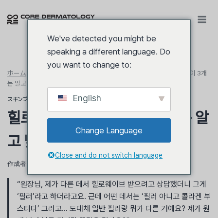
内
容
を
We've detected you might be
ス
speaking a different language. Do
キ
you want to change to:
ッ
ホーム
/
ビューティー
/
スキンブースター
/
힐로웨이브 필러 차이, 이 3개
プ
는 알고 맞으셔야 후회가 없습니다
English
スキンブースター
힐로웨이브 필러 차이, 이 3개는 알
Change Language
고 맞으셔야 후회가 없습니다
Close and do not switch language
作成者
キム・ヨングン院長
5月 26, 2026
6月 11, 2026
“원장님, 제가 다른 데서 힐로웨이브 받으려고 상담했더니 그게
‘필러’라고 하더라고요. 근데 어떤 데서는 ‘필러 아니고 콜라겐 부
스터다’ 그러고… 도대체 일반 필러랑 뭐가 다른 거예요? 제가 원