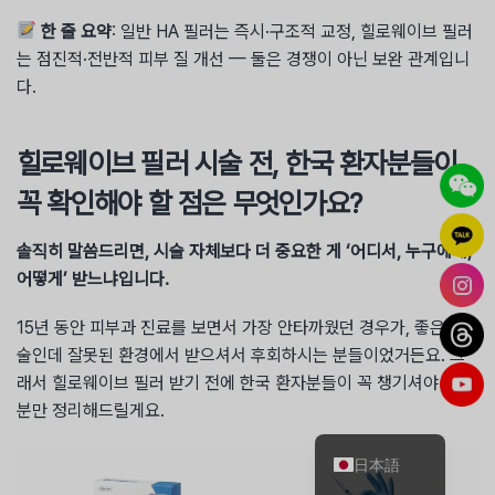
한 줄 요약
: 일반 HA 필러는 즉시·구조적 교정, 힐로웨이브 필러
는 점진적·전반적 피부 질 개선 — 둘은 경쟁이 아닌 보완 관계입니
다.
힐로웨이브 필러 시술 전, 한국 환자분들이
꼭 확인해야 할 점은 무엇인가요?
솔직히 말씀드리면, 시술 자체보다 더 중요한 게 ‘어디서, 누구에게,
어떻게’ 받느냐입니다.
15년 동안 피부과 진료를 보면서 가장 안타까웠던 경우가, 좋은 시
술인데 잘못된 환경에서 받으셔서 후회하시는 분들이었거든요. 그
简体中文
래서 힐로웨이브 필러 받기 전에 한국 환자분들이 꼭 챙기셔야 할 부
English
분만 정리해드릴게요.
한국어
日本語