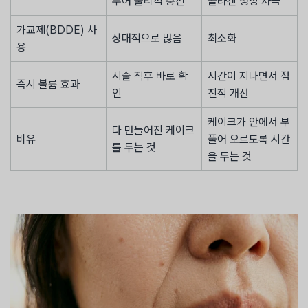
두어 물리적 충전
콜라겐 생성 자극
가교제(BDDE) 사
상대적으로 많음
최소화
용
시술 직후 바로 확
시간이 지나면서 점
즉시 볼륨 효과
인
진적 개선
케이크가 안에서 부
다 만들어진 케이크
비유
풀어 오르도록 시간
를 두는 것
을 두는 것