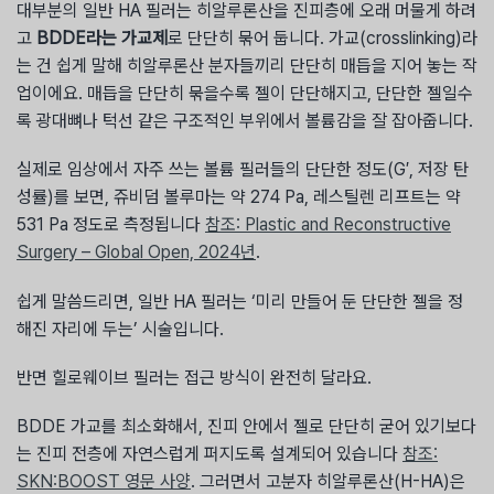
대부분의 일반 HA 필러는 히알루론산을 진피층에 오래 머물게 하려
고
BDDE라는 가교제
로 단단히 묶어 둡니다. 가교(crosslinking)라
는 건 쉽게 말해 히알루론산 분자들끼리 단단히 매듭을 지어 놓는 작
업이에요. 매듭을 단단히 묶을수록 젤이 단단해지고, 단단한 젤일수
록 광대뼈나 턱선 같은 구조적인 부위에서 볼륨감을 잘 잡아줍니다.
실제로 임상에서 자주 쓰는 볼륨 필러들의 단단한 정도(G′, 저장 탄
성률)를 보면, 쥬비덤 볼루마는 약 274 Pa, 레스틸렌 리프트는 약
531 Pa 정도로 측정됩니다
참조: Plastic and Reconstructive
Surgery – Global Open, 2024년
.
쉽게 말씀드리면, 일반 HA 필러는 ‘미리 만들어 둔 단단한 젤을 정
해진 자리에 두는’ 시술입니다.
반면 힐로웨이브 필러는 접근 방식이 완전히 달라요.
BDDE 가교를 최소화해서, 진피 안에서 젤로 단단히 굳어 있기보다
는 진피 전층에 자연스럽게 퍼지도록 설계되어 있습니다
참조:
SKN:BOOST 영문 사양
. 그러면서 고분자 히알루론산(H-HA)은