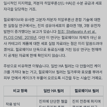
일시적인 지지력을, 저분자 히알루론산(L-HA)은 수분 공급과 세포
자극을 담당하는 거죠.
힐로웨이브와 유사한 고분자·저분자 히알루론산 혼합 기술에 대한
한 실험실 연구에서는, 진피 섬유아세포의 콜라겐 1형, 3형 유전자
발현이 증가했다는 보고가 있습니다
참조: Stellavato A et al.,
PLOS ONE, 2016년
. 다만 이 연구는 힐로웨이브 자체가 아닌 유
사 카테고리 제품에 대한 세포 실험 자료라는 점은 미리 말씀드려야
겠어요. 힐로웨이브 단독으로 동료심사를 거친 임상 연구는 현재까
지 공개된 자료에 한해 확인되지 않습니다.
주방으로 비유하면 이렇습니다. 일반 HA 필러는 다 만들어진 케이
크를 가져다 놓는 거고, 힐로웨이브 필러는 밀가루와 효모를 뿌려서
피부 안에서 케이크가 부풀어 오르도록 시간을 두는 시술인 거예요.
비교 항목
일반 HA 필러
힐로웨이브 필러
진피에 단단한 젤을
진피 전층에 퍼지며
작용 방식