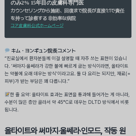
のみ2%
15年目の皮膚科専門医
カウンセリングから施術、回復まで院長が直接1:1で責任
を持って診察する
非効率な病院
コア皮膚科公式ホームページ
キム・ヨンギュン院長コメント
“진료실에서 환자분들께 이걸 설명할 때 자주 쓰는 표현이 있습니
다. ‘써마지·울쎄라가 강한 불에 빠르게 굽는 방식이라면, 올타이트
는 약불에 오래 데우는 방식’이라고요. 둘 다 요리는 되지만, 재료(=
피부)가 받는 부담은 꽤 다릅니다.”
한 줄 요약: 올타이트 효과는 표면을 통과해 들어가는 게 아니라,
수분이 많은 층만 골라서 약 45°C로 데우는 DLTD 방식에서 비롯
됩니다.
올타이트와 써마지·울쎄라·인모드, 작동 원