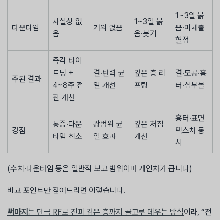
1~3일 붉
사실상 없
1~3일 붉
다운타임
거의 없음
음·미세출
음
음·붓기
혈점
즉각 타이
트닝 +
결·탄력 균
깊은 층 리
결·모공·흉
주된 결과
4~8주 점
일 개선
프팅
터·심부볼
진 개선
흉터·표면
통증·다운
광범위 균
깊은 처짐
강점
텍스처 동
타임 최소
일 효과
개선
시
(수치·다운타임 등은 일반적 보고 범위이며 개인차가 큽니다)
비교 포인트만 짚어드리면 이렇습니다.
써마지
는 단극 RF로 진피 깊은 층까지 골고루 데우는 방식
이라, “전