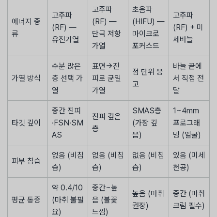
고주파
초음파
고주파
고주파
에너지 종
(RF) —
(HIFU) —
(RF) —
(RF) + 미
류
단극 저항
마이크로
유전가열
세바늘
가열
포커스드
수분 많은
표면→진
바늘 끝에
점 단위 응
가열 방식
층 선택 가
피로 균일
서 직접 전
고
열
가열
달
중간 진피
SMAS층
1~4mm
진피 깊은
타깃 깊이
·FSN·SM
(가장 깊
프로그래
층
AS
음)
밍 (얼굴)
없음 (비침
없음 (비침
없음 (비침
있음 (미세
피부 침습
습)
습)
습)
천공)
약 0.4/10
중간~높
높음 (마취
중간 (마취
평균 통증
(마취 불필
음 (불꽃
권장)
크림 필수)
요)
느낌)