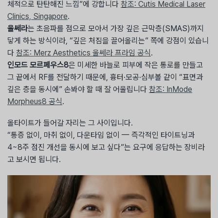
체적으로 탄탄해진 느낌”에 강합니다
참조: Cutis Medical Laser
Clinics, Singapore
.
울쎄라
는 초음파를 점으로 모아서 가장 깊은 근막층(SMAS)까지
닿게 하는 방식이라, “깊은 처짐을 끌어올리는” 쪽에 강점이 있습니
다
참조: Merz Aesthetics 울쎄라 프라임 공식
.
인모드 모르페우스8
은 미세한 바늘로 피부에 작은 통로를 만들고
그 끝에서 RF를 전달하기 때문에, 흉터·모공·심부볼 같이 “표면과
깊은 층을 동시에” 손봐야 할 때 잘 어울립니다
참조: InMode
Morpheus8 공식
.
올타이트가 들어갈 자리는 그 사이입니다.
“통증 없이, 마취 없이, 다운타임 없이 — 즉각적인 타이트닝과
4~8주 점진 개선을 동시에 보고 싶다”는 요구에 응답하는 장비라
고 보시면 됩니다.