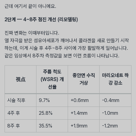
근데 여기서 끝이 아니에요.
2단계 — 4~8주 점진 개선 (리모델링)
진짜 변화는 이때부터입니다.
열 자극을 받은 섬유아세포가 깨어나서 콜라겐을 새로 만들기 시작
하는데, 이게 시술 후 4주~8주 사이에 가장 활발하게 일어납니다.
같은 임상에서 8주차 측정값을 보면 이런 흐름이 나타납니다.
주름 척도
중안면 수직
마리오네트 하
視点
(WSRS) 개
거상
강 감소
선율
시술 직후
9.7%
+0.6mm
-0.4mm
4주 후
25.8%
+1.4mm
-1.0mm
8주 후
35.5%
+1.9mm
-1.2mm