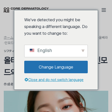
内
容
を
We've detected you might be
ス
speaking a different language. Do
キ
you want to change to:
ッ
ホーム
/
ビューティー
/
リフティング/ハリ
/
올타이트 효과, 써마지·울쎄라
プ
·인모드와 어떻게 다른가요?
English
リフティング/ハリ
올타이트 효과, 써마지·울쎄라·인모
Change Language
드와 어떻게 다른가요?
Close and do not switch language
作成者
キム・ヨングン院長
5月 15, 2026
5月 28, 2026