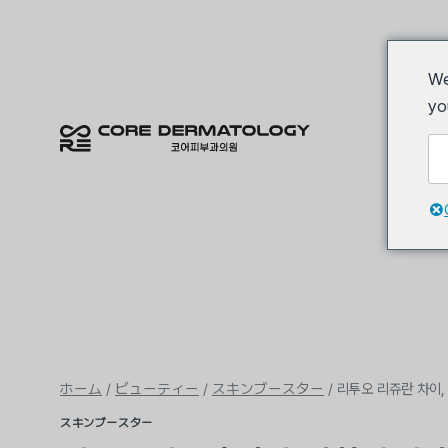
内
容
を
We
ス
リフテ
yo
キ
ッ
プ
ホーム
/
ビューティー
/
スキンブースター
/
리투오 리쥬란 차이,
スキンブースター