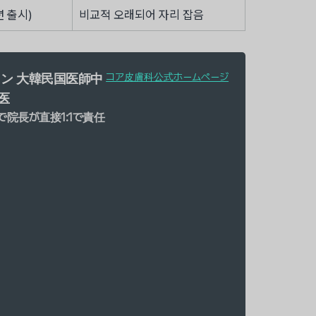
년 출시)
비교적 오래되어 자리 잡음
コア皮膚科公式ホームページ
イン
大韓民国医師中
医
院長が直接1:1で責任