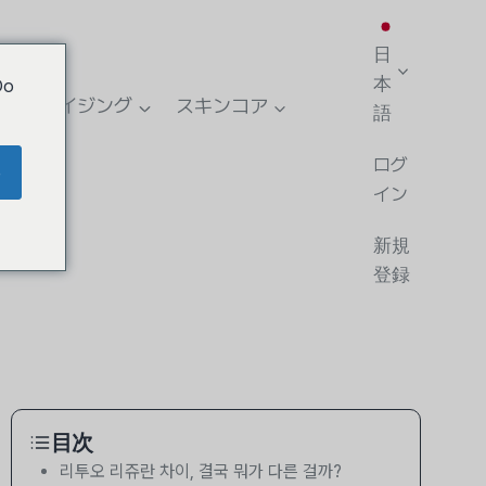
日
本
Do
アンチエイジング
スキンコア
語
ログ
e
ラム
イン
新規
登録
目次
리투오 리쥬란 차이, 결국 뭐가 다른 걸까?