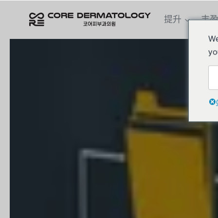
跳
到
提升
丰
内
We
容
yo