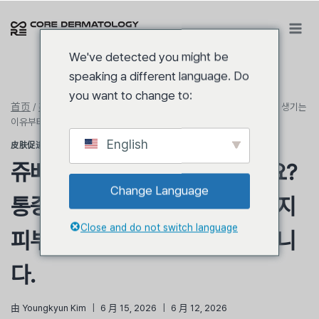
跳
到
内
We've detected you might be
容
speaking a different language. Do
you want to change to:
首页
/
美容
/
皮肤促进剂
/
쥬베룩 통증, 정말 많이 아픈가요? 통증이 생기는
이유부터 강도까지 피부과 전문의가 직접 작성했습니다.
English
皮肤促进剂
쥬베룩 통증, 정말 많이 아픈가요?
Change Language
통증이 생기는 이유부터 강도까지
Close and do not switch language
피부과 전문의가 직접 작성했습니
다.
由
Youngkyun Kim
6 月 15, 2026
6 月 12, 2026