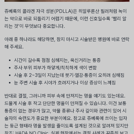
쥬베룩의 콜라겐 자극 성분(PDLLA)은 히알루론산 필러처럼 녹이
는 약으로 바로 되돌리기 어렵기 때문에, 이런 신호일수록 ‘빨리 알
리는 것’이 무엇보다 중요합니다.
아래 중 하나라도 해당하면, 참지 마시고 시술받은 병원에 바로 연락
해 주세요.
시간이 갈수록 점점 심해지는, 욱신거리는 통증
주사 부위 피부가 하얗게/칙칙하게 색이 변함
시술 후 2~3일이 지났는데 붓기·열감·통증이 오히려 심해짐
눈 주변 시술 후 시야가 흐려지거나 이상 증상이 느껴짐
반대로 결절, 그러니까 피부 속에 만져지는 멍울 얘기도 있는데요.
드물게 시술 후 작고 단단한 멍울이 만져질 수 있습니다. 이건 보통
통증이 없는 경우가 많고, 약물 종류나 주사 깊이와 관련이 있어 시
술자의 숙련도가 중요한 부분이에요. 참고로 쥬베룩에 쓰이는 입자
는 둥근 형태라 멍울 발생을 줄이도록 설계된 것으로 알려져 있지만
참조: HADA NO Clinic
, 실제 현장에서는 결절 사례가 꾸준히 보고