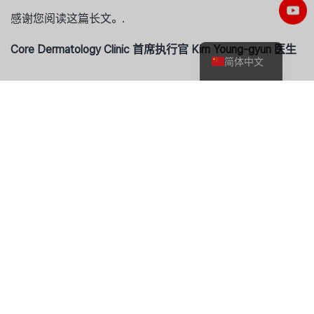
English
感谢您阅读这篇长文。.
한국어
Core Dermatology Clinic 首席执行官 Kim Young-gyun 医生
简体中文
哪种程序适合我的皮肤？
哪种治疗方案适合我？
查找核心皮肤科位置
与我们聊天
法律声明
본 글의 내용은 의학적 정보 제공 목적이며, 개인의 진단·치료를 대체하
지 않습니다. 쥬베룩 통증의 효과와 부작용은 개인의 피부 상태, 건강 상태, 시술 부위
등에 따라 달라질 수 있으므로 반드시 전문의와 직접 상담 후 결정하시기 바랍니다. 본
글에 언급된 임상 수치와 연구 결과는 해당 연구의 조건에서 도출된 것이며, 모든 환자