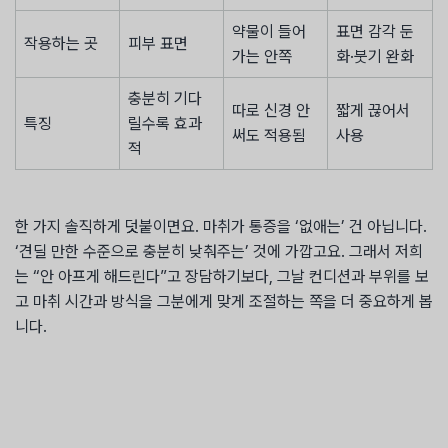
약물이 들어
표면 감각 둔
작용하는 곳
피부 표면
가는 안쪽
화·붓기 완화
충분히 기다
따로 신경 안
짧게 끊어서
특징
릴수록 효과
써도 적용됨
사용
적
한 가지 솔직하게 덧붙이면요. 마취가 통증을 ‘없애는’ 건 아닙니다.
‘견딜 만한 수준으로 충분히 낮춰주는’ 것에 가깝고요. 그래서 저희
는 “안 아프게 해드린다”고 장담하기보다, 그날 컨디션과 부위를 보
고 마취 시간과 방식을 그분에게 맞게 조절하는 쪽을 더 중요하게 봅
니다.