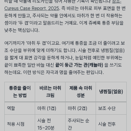
비할 때 약물에 리도카인을 섞어 사용한 기록이 확인됩니다
참조:
Cureus Case Report, 2025
. 즉 바르는 마취로 피부 표면을 한 번
둔하게 만들고, 주사되는 약물 안에서도 마취가 한 번 더 작용하는
셈이라 ‘두 겹’이라고 말씀드리는 거예요. 이게 쥬베룩 통증 부담을
낮추는 핵심입니다.
여기까지가 ‘마취 두 겹’이고요. 여기에 통증을 조금 더 줄이려고 보
조 수단을 부위에 맞게 더하기도 합니다. 시술 전후로 냉찜질(얼음)
을 짧게 대 표면 감각을 둔하게 하거나, 눈밑처럼 예민한 부위에는
끝이 뾰족한 일반 바늘 대신
끝이 둥근 가는 관(캐뉼라)
을 쓰기도
하는데요. 이런 방식은 자극과 멍을 줄여주는 편입니다.
통증을 줄이
바르는 마취
제품 속 마취
냉찜질(얼음)
는 방법
크림
성분
역할
마취 (1겹)
마취 (2겹)
보조 수단
시술 전
주사되는 순
적용 시점
시술 전후
15~20분
간