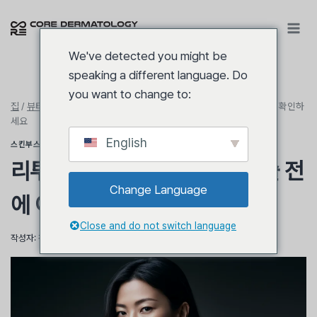
콘
텐
츠
We've detected you might be
로
speaking a different language. Do
건
you want to change to:
너
집
/
뷰티
/
스킨부스터
/
리투오 통증이 걱정된다면, 시술 전에 이것부터 확인하
뛰
세요
기
English
스킨부스터
리투오 통증이 걱정된다면, 시술 전
Change Language
에 이것부터 확인하세요
Close and do not switch language
작성자:
김영균 원장
6월 13, 2026
6월 12, 2026