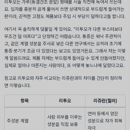
리투오는 가루(동결건조 분말) 형태를 시술 직전에 녹여서 쓰는데
요. 입자를 충분히 곱게 풀어서 쓰면 상대적으로 부드럽게 들어가는
편이라, 끈적한 고점도 제품보다 주입 시 부담이 덜하다고들 합니다.
여기서 꼭 솔직하게 덧붙일 게 있어요. “리투오가 다른 부스터보다
무조건 덜 아프다”고 단정하긴 어렵습니다. 통증은 워낙 주관적이
고, 같은 계열 성분을 주사로 넣은 다른 연구에서는 오히려 초기에
통증·붓기가 조금 더 있었다는 보고도 있었거든요. 그래서 저는 이렇
게 말씀드려요. 제품 자체는 부드럽게 들어갈 수 있게 만들어졌지만,
실제로 얼마나 아픈지는 사람마다, 또 어떻게 놓느냐에 달렸다고요.
참고로 리투오와 자주 비교되는 리쥬란과의 차이를 간단히 정리하
면 이렇습니다.
항목
리투오
리쥬란(힐러)
연어 등에서 얻은
사람 피부를 이루는
주성분 계열
성분으로 자가 회복
성분을 직접 보충
자극